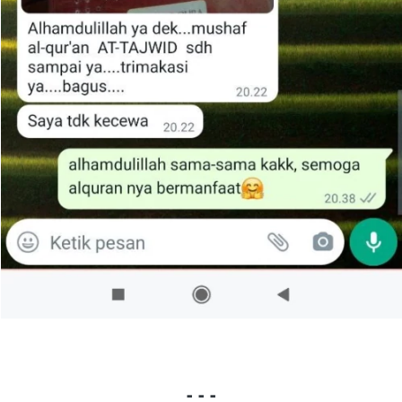
- - -