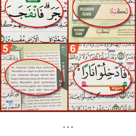
- - -