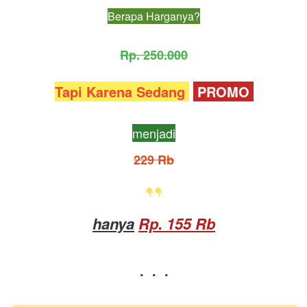
Berapa Harganya?
Rp. 250.000
Tapi Karena Sedang 
 PROMO 
menjadi
229 Rb
hanya
Rp. 155 Rb
.  .  .