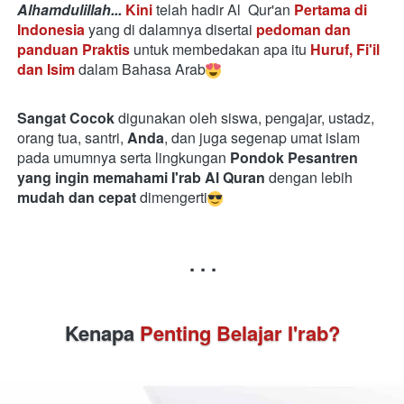
Alhamdulillah...
Kini
 telah hadir Al  Qur'an 
Pertama
di 
Indonesia
 yang di dalamnya disertai 
pedoman dan 
panduan
Praktis
 untuk membedakan apa itu 
Huruf, Fi'il 
dan Isim
 dalam Bahasa Arab
Sangat Cocok
 digunakan oleh siswa, pengajar, ustadz, 
orang tua, santri, 
Anda
, dan juga segenap umat islam 
pada umumnya serta lingkungan 
Pondok Pesantren 
yang ingin memahami I'rab Al Quran 
dengan lebih
mudah dan cepat
 dimengerti
. . .
Kenapa 
Penting Belajar I'rab?