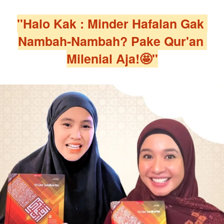
"Halo Kak : Minder Hafalan Gak 
Nambah-Nambah? Pake Qur'an 
Milenial Aja!🤩"