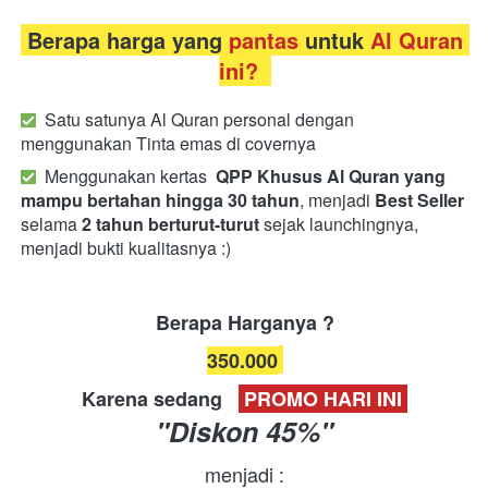
Berapa harga yang 
pantas 
untuk 
Al Quran 
ini? 
Satu satunya Al Quran personal dengan 
menggunakan Tinta emas di covernya
Menggunakan kertas 
QPP
Khusus Al Quran yang 
mampu bertahan hingga 30 tahun
, menjadi 
Best Seller
selama 
2 tahun berturut-turut
 sejak launchingnya, 
menjadi bukti kualitasnya :)
Berapa Harganya ?
350.000
Karena sedang  
 PROMO HARI INI 
"Diskon 45%"
menjadi :